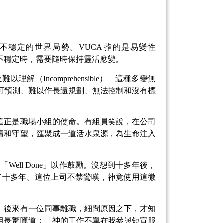
不穩定的世界局勢。VUCA 指的是易變性
人在面對局面不穩定時，需要隨時保持靈活應變。
難以理解（Incomprehensible），這種多變無
不可預測、難以作長遠規劃、無法控制和沒有標
這正是職場小組的使命。有組員笑說，在公司
禱和守望，匯聚成一道活水泉源，為生命注入
ll Done」以作鼓勵。沒想到十多年後，
存了十多年。這位上司不禁驚嘆，神竟使用這微
，後來有一位同事離職，細問原因之下，才知
組長驚嘆道：「神的工作不單在我參與短宣服