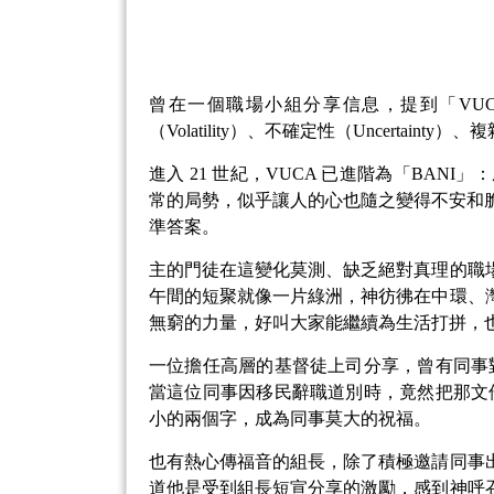
曾在一個職場小組分享信息，提到「VUC
（Volatility）、不確定性（Uncertai
進入 21 世紀，VUCA 已進階為「BANI」：脆弱
常的局勢，似乎讓人的心也隨之變得不安和脆
準答案。
主的門徒在這變化莫測、缺乏絕對真理的職
午間的短聚就像一片綠洲，神彷彿在中環、
無窮的力量，好叫大家能繼續為生活打拼，
一位擔任高層的基督徒上司分享，曾有同事對
當這位同事因移民辭職道別時，竟然把那文件
小的兩個字，成為同事莫大的祝福。
也有熱心傳福音的組長，除了積極邀請同事
道他是受到組長短宣分享的激勵，感到神呼