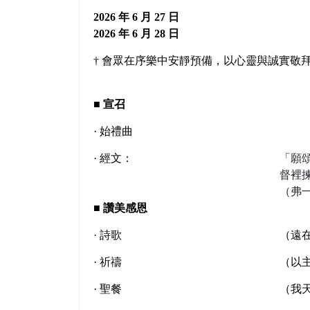
2026 年 6 月 27 日
2026 年 6 月 28 日
† 會眾在序樂中安靜預備，以心靈與誠實敬
■
宣召
· 始禮曲
· 經文：
「願
督裡
（弗一
■
讚美感恩
· 詩歌
（遠在
· 祈禱
（以
· 聖餐
（我天