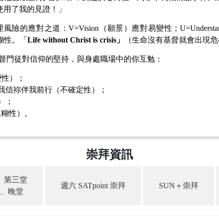
使用了我的見證！」
的應對之道：V=Vision（願景）應對易變性；U=Understand
模糊性。「
Life without Christ is crisis
」
（生命沒有基督就會出現危
為基督門徒對信仰的堅持，與身處職場中的你互勉：
變性）；
不棄的愛子——我信祢伴我前行（不確定性）；
性）；
模糊性）。
崇拜資訊
、第三堂
週六 SATpoint 崇拜
SUN＋崇拜
、晚堂