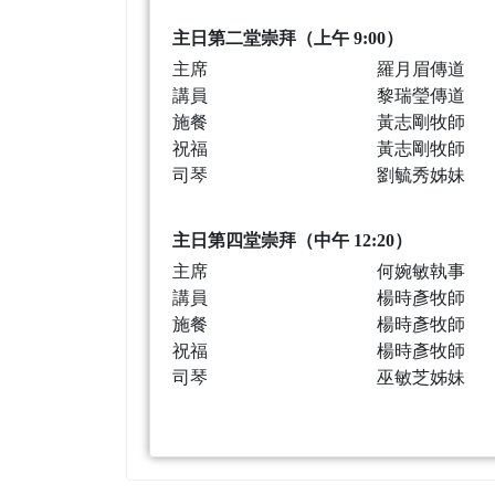
主日第二堂崇拜（上午 9:00）
主席
羅月眉傳道
講員
黎瑞瑩傳道
施餐
黃志剛牧師
祝福
黃志剛牧師
司琴
劉毓秀姊妹
主日第四堂崇拜（中午 12:20）
主席
何婉敏執事
講員
楊時彥牧師
施餐
楊時彥牧師
祝福
楊時彥牧師
司琴
巫敏芝姊妹