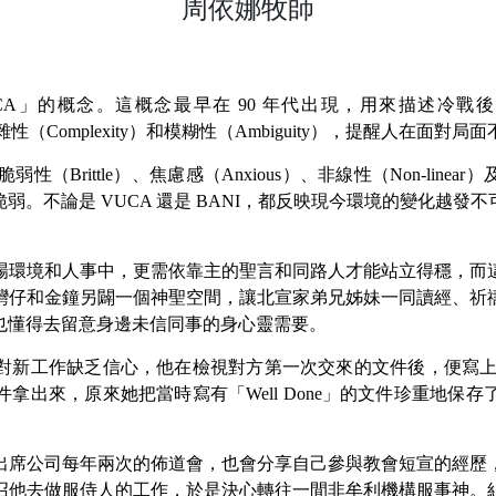
周依娜牧師
A」的概念。這概念最早在 90 年代出現，用來描述冷戰後
nty）、複雜性（Complexity）和模糊性（Ambiguity），提醒
性（Brittle）、焦慮感（Anxious）、非線性（Non-linear）及
弱。不論是 VUCA 還是 BANI，都反映現今環境的變化越發
場環境和人事中，更需依靠主的聖言和同路人才能站立得穩，而
灣仔和金鐘另闢一個神聖空間，讓北宣家弟兄姊妹一同讀經、祈
也懂得去留意身邊未信同事的身心靈需要。
新工作缺乏信心，他在檢視對方第一次交來的文件後，便寫上「We
拿出來，原來她把當時寫有「Well Done」的文件珍重地保
出席公司每年兩次的佈道會，也會分享自己參與教會短宣的經歷
召他去做服侍人的工作，於是決心轉往一間非牟利機構服事神。