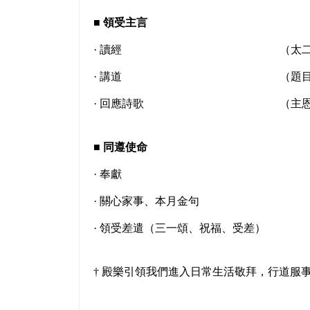
■
領受主言
· 讀經
（太二
· 講道
（題
· 回應詩歌
（主
■
同遵使命
· 奉獻
· 關心家事、本月金句
· 領受差遣（三一頌、祝福、受差）
† 殿樂引領我們進入日常生活敬拜，行道服