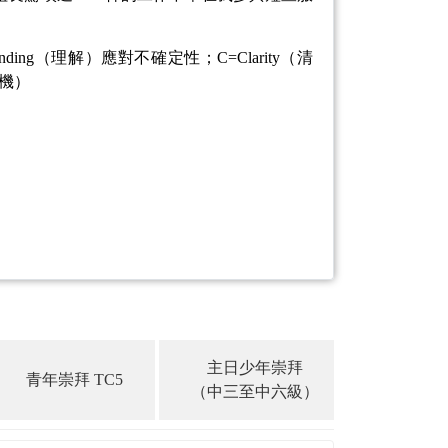
ing（理解）應對不確定性；C=Clarity（清
機）
主日少年崇拜
主日初崇 S
青年崇拜 TC5
（中三至中六級）
（中一