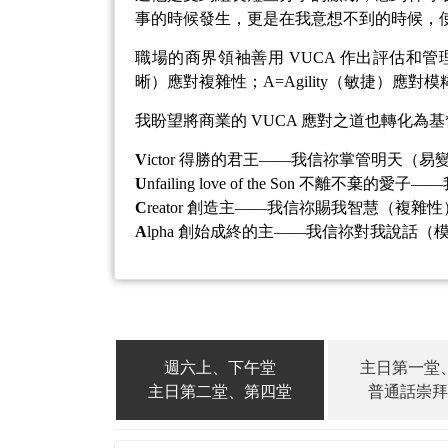
事的時候發生，更是在我意想不到的時候，
職場的商界領袖善用 VUCA 作出評估和管理風險
晰）應對複雜性；A=Agility（敏捷）應對
我盼望將商業的 VUCA 應對之道也轉化
V
ictor 得勝的君王——我信祢掌管明天（易
U
nfailing love of the Son 不離
C
reator 創造主——我信祢賜我智慧（複雜
A
lpha 創始成終的主——我信祢對我說話（
週六上、下午堂
主日第一堂
主日第二堂、第四堂
普通話崇拜