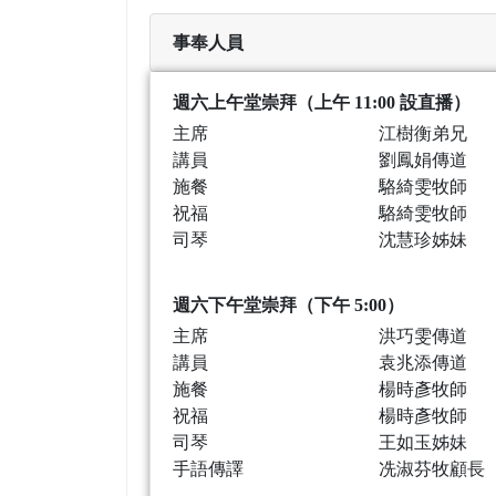
事奉人員
週六上午堂崇拜（上午 11:00 設直播）
主席
江樹衡弟兄
講員
劉鳳娟傳道
施餐
駱綺雯牧師
祝福
駱綺雯牧師
司琴
沈慧珍姊妹
週六下午堂崇拜（下午 5:00）
主席
洪巧雯傳道
講員
袁兆添傳道
施餐
楊時彥牧師
祝福
楊時彥牧師
司琴
王如玉姊妹
手語傳譯
冼淑芬牧顧長