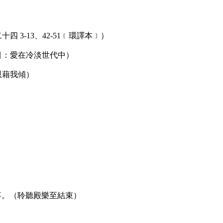
十四 3-13、42-51﹝環譯本﹞）
目：愛在冷淡世代中）
恩藉我傾）
事。（聆聽殿樂至結束）