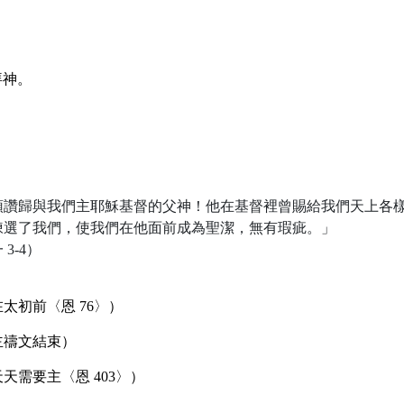
拜神。
頌讚歸與我們主耶穌基督的父神！他在基督裡曾賜給我們天上各
揀選了我們，使我們在他面前成為聖潔，無有瑕疵。」
 3-4）
太初前〈恩 76〉）
主禱文結束）
天需要主〈恩 403〉）