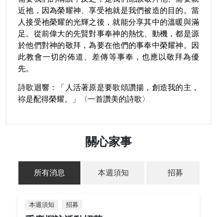
近祂，因為榮耀神、享受祂就是我們被造的目的。當
人接受祂榮耀的光輝之後，就能分享其中的溫暖與滿
足。從前偉大的先賢對事奉神的熱忱、動機，都是源
於他們對神的敬拜，為要在他們的事奉中榮耀神。因
此教會一切的佈道、差傳等事奉，也應以敬拜為優
先。
詩歌迴響：「人活著原是要歌頌讚揚，創造我的主，
祢是配得榮耀。」〈一首讚美的詩歌〉
關心家事
所有消息
本週須知
招募
本週須知
招募