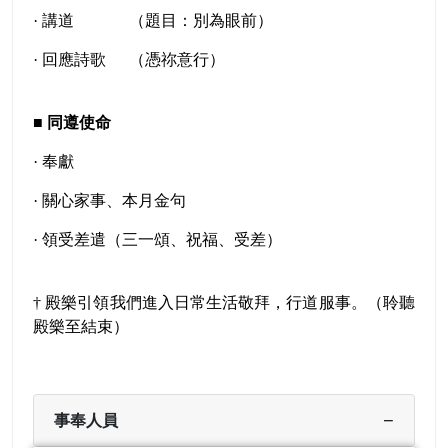
· 講道
（題目：別為眼前）
· 回應詩歌
（憑祢意行）
■
同遵使命
· 奉獻
· 關心家事、本月金句
· 領受差遣（三一頌、祝福、受差）
† 殿樂引領我們進入日常生活敬拜，行道服事。（聆聽
殿樂至結束）
−
事奉人員