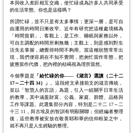
本與收入差距相互交織，使忙碌成為許多人共同承受
的生活常態。你也是這樣嗎？
所謂忙碌，並不只是有太多事情；更深一層，是可自
由運用的時間日漸收窄。近年有研究把這種處境稱為
「時間貧窮」。客觀上，是工作、睡眠與家務以外，
可自主調配的時間所剩無幾；主觀上，則是感到對生
活失去掌握，總覺得時間不夠用。當這種狀態常常出
現，我們便容易在不知不覺間，把匆忙當作常態，把
疲憊當作代價，把內裡的枯竭視為理所當然。
今個季題是
「給忙碌的你——《箴言》選讀（二十二
17～二十四 34）」
。這段經文承接前文的箴言傳統，
並以「智慧人的言語」為題，引入一組關乎日常生活
的教導，其中涵蓋財富、公義、家庭、群體、品格與
工作等課題。此選集部分內容，特別是二十二 17～二
十三 11，與古埃及的智訓有明顯關聯；但經編者整理
後，這些教導被安放在敬畏耶和華的信仰框架之中，
就不再只是人生經驗的整理。