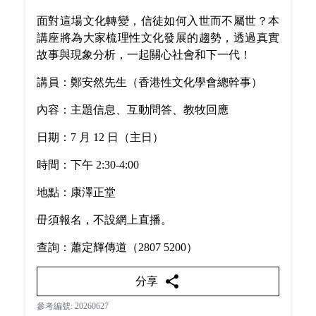
面對這場文化轉變，信徒如何入世而不屬世？本
講座將為大家梳理性文化發展的趨勢，透過真實
故事與現象分析，一起關心社會和下一代！
講員：鄭安然先生（香港性文化學會總幹事）
內容：主題信息、互動問答、教牧回應
日期：7 月 12 日（主日）
時間：下午 2:30-4:00
地點：康澤正堂
毌須報名，不設網上直播。
查詢：蕭定輝傳道（2807 5200）
share
分享
參考編號: 20260627