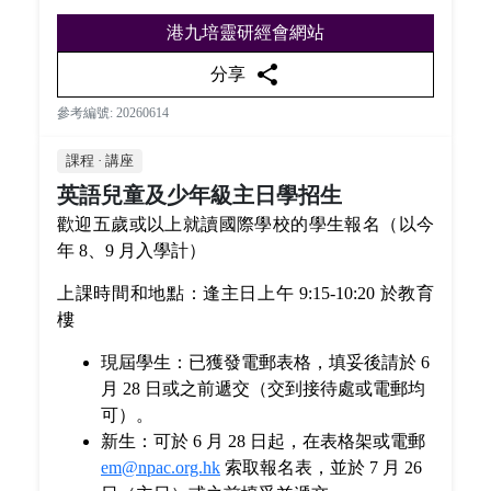
港九培靈研經會網站
share
分享
參考編號: 20260614
課程 · 講座
英語兒童及少年級主日學招生
歡迎五歲或以上就讀國際學校的學生報名（以今
年 8、9 月入學計）
上課時間和地點：逢主日上午 9:15-10:20 於教育
樓
現屆學生：已獲發電郵表格，填妥後請於 6
月 28 日或之前遞交（交到接待處或電郵均
可）。
新生：可於 6 月 28 日起，在表格架或電郵
em@npac.org.hk
索取報名表，並於 7 月 26