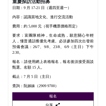
重慶探訪活動招募
日期：9 月 17-21 日（週四至週一）
內容：認識當地文化、進行交流活動
費用：約 5,000 元（視乎機票價格而定）
要求：富團隊精神，生命成熟，願意關心年輕
人，懂普通話獲優先考慮。必須參加四次出發前
預備會議：26/7、9/8、23/8、6/9（主日）下午
2:30。
報名：請使用網上表格報名，報名後須接受面談
甄選。名額 15 人。
截止：7 月 5 日（主日）
查詢：阮姊妹（2909 9700）
報名
share
分享