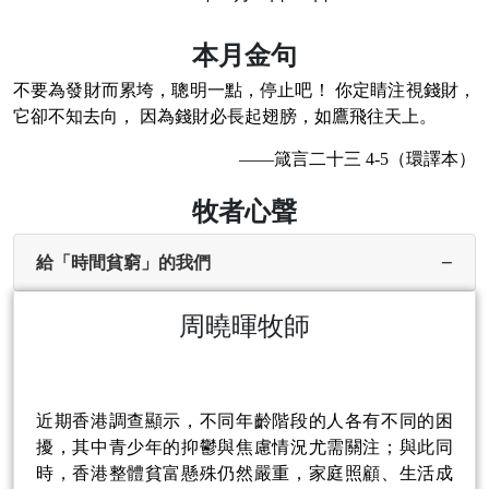
本月金句
不要為發財而累垮，聰明一點，停止吧！ 你定睛注視錢財，
它卻不知去向， 因為錢財必長起翅膀，如鷹飛往天上。
——箴言二十三 4-5（環譯本）
牧者心聲
−
給「時間貧窮」的我們
周曉暉牧師
近期香港調查顯示，不同年齡階段的人各有不同的困
擾，其中青少年的抑鬱與焦慮情況尤需關注；與此同
時，香港整體貧富懸殊仍然嚴重，家庭照顧、生活成