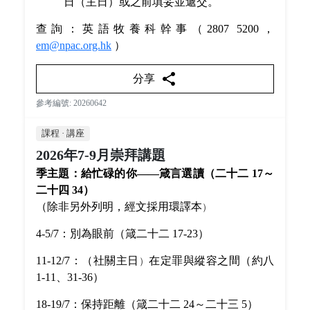
日（主日）或之前填妥並遞交。
查詢：英語牧養科幹事（2807 5200，
em@npac.org.hk
）
share
分享
參考編號: 20260642
課程 · 講座
2026年7-9月崇拜講題
季主題：給忙碌的你——箴言選
讀（二十二 17～
二十四 34）
（除非另外列明，經文採用環譯本
）
4-5/7：別為眼前（箴二十二 17-23）
11-12/7：（社關主日
在定罪與縱容之間（約八
）
1-11、31-36）
18-19/7：保持距離（箴二十二 24～二十三 5）