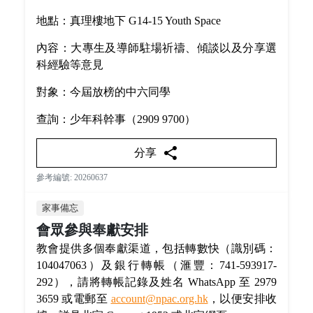
地點：真理樓地下 G14-15 Youth Space
內容：大專生及導師駐場祈禱、傾談以及分享選
科經驗等意見
對象：今屆放榜的中六同學
查詢：少年科幹事（2909 9700）
share
分享
參考編號: 20260637
家事備忘
會眾參與奉獻安排
教會提供多個奉獻渠道，包括轉數快（識別碼：
104047063）及銀行轉帳（滙豐：741-593917-
292），請將轉帳記錄及姓名 WhatsApp 至 2979
3659 或電郵至
account@npac.org.hk
，以便安排收