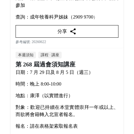
參加
查詢：成年牧養科尹姊妹（2909 9700
）
share
分享
參考編號: 20260622
本週須知
課程 · 講座
第 268 屆過會須知講座
日期：7 月 29 日及 8 月 5 日（週三）
時間：晚上 8:00-10:00
地點：康澤（以實體進行）
對象：歡迎已持續在本堂實體崇拜一年或以上、
而欲將會籍轉入北宣者報名。
報名：請在表格架索取報名表