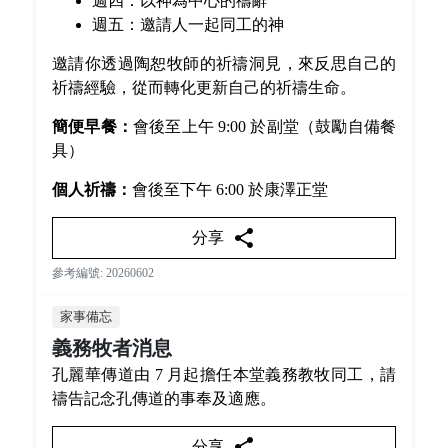
週四：以神為中心的禱辭
週五：邀請人一起同工的神
邀請你透過陶恕牧師的祈禱洞見，來反思自己的
祈禱經驗，從而轉化更新自己的祈禱生命。
簡便早餐：
會後至上午 9:00 於副堂（鼓勵自備餐
具）
個人祈禱：
會後至下午 6:00 於康澤正堂
share
分享
參考編號: 20260602
家事備忘
義務牧者消息
孔麗華傳道由 7 月起擔任本堂義務教牧同工，請
禱告記念孔傳道的事奉及適應。
share
分享