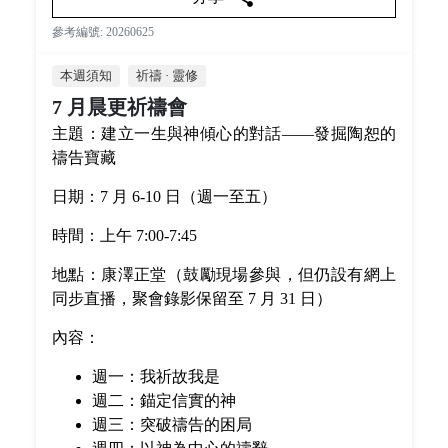
參考編號: 20260625
本週須知
祈禱 · 靈修
7 月晨更祈禱會
主題：建立一生與神傾心的對話——發掘陶恕的
禱告寶藏
日期：7 月 6-10 日（週一至五）
時間：上午 7:00-7:45
地點：康澤正堂（鼓勵現場參與，但仍設有網上
同步直播，聚會錄影保留至 7 月 31 日）
內容：
週一：我祈故我是
週二：錨定信實的神
週三：突破禱告的困局