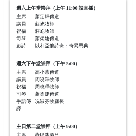
週六上午堂崇拜（上午 11:00 設直播）
主席
蕭定輝傳道
講員
莊屹牧師
祝福
莊屹牧師
司琴
蕭柔婕傳道
獻詩
以利亞他詩班：奇異恩典
週六下午堂崇拜（下午 5:00）
主席
高小蕙傳道
講員
周曉暉牧師
祝福
周曉暉牧師
司琴
蕭柔婕傳道
手語傳
冼淑芬牧顧長
譯
主日第二堂崇拜（上午 9:00）
主席
蕭錦浩弟兄