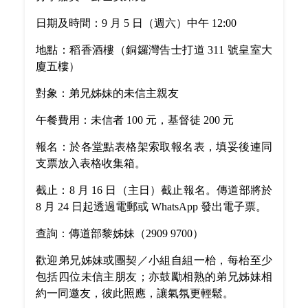
日期及時間：9 月 5 日（週六）中午 12:00
地點：稻香酒樓（銅鑼灣告士打道 311 號皇室大
廈五樓）
對象：弟兄姊妹的未信主親友
午餐費用：未信者 100 元，基督徒 200 元
報名：於各堂點表格架索取報名表，填妥後連同
支票放入表格收集箱。
截止：8 月 16 日（主日）截止報名。傳道部將於
8 月 24 日起透過電郵或 WhatsApp 發出電子票。
查詢：傳道部黎姊妹（2909 9700）
歡迎弟兄姊妹或團契／小組自組一枱，每枱至少
包括四位未信主朋友；亦鼓勵相熟的弟兄姊妹相
約一同邀友，彼此照應，讓氣氛更輕鬆。