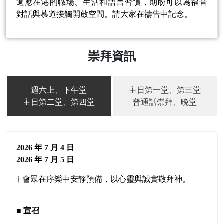
適應在港的職場、生活和語言習慣，期盼可以為福音
對話與慕道接觸開啟空間。請大家在禱告中記念。
崇拜資訊
週六上、下午堂
主日第一堂、第三堂
主日第二堂、第四堂
普通話崇拜、晚堂
2026 年 7 月 4 日
2026 年 7 月 5 日
† 會眾在序樂中安靜預備，以心靈與誠實敬拜神。
■
宣召