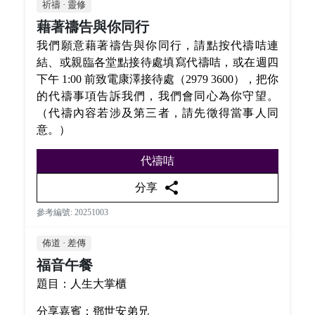
祈禱 · 靈修
藉著禱告與你同行
我們願意藉著禱告與你同行，請點按代禱咭連
結、或親臨各堂點接待處填寫代禱咭，或在週四
下午 1:00 前致電康澤接待處（2979 3600），把你
的代禱事項告訴我們，我們會同心為你守望。
（代禱內容若涉及第三者，請先徵得當事人同
意。）
代禱咭
share
分享
參考編號: 20251003
佈道 · 差傳
福音午餐
題目：人生大掌櫃
分享嘉賓：鄧世安弟兄