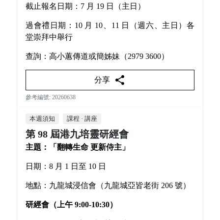
截止報名日期：7 月 19 日（主日）
過會禮日期：10 月 10、11 日（週六、主日）各
堂崇拜中舉行
查詢：高小蕙傳道或簡姊妹（2979 3600）
share
分享
參考編號: 20260638
本週須知
課程 · 講座
第 98 屆港九培靈研經會
主題：「翻轉生命 更新侍主」
日期：8 月 1 日至 10 日
地點：九龍城浸信會（九龍城亞皆老街 206 號）
研經會（上午 9:00-10:30）