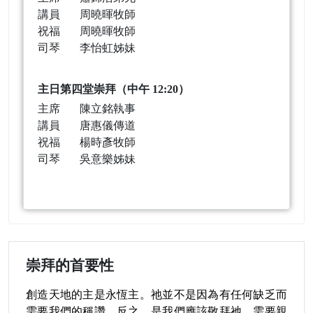
講員
周曉暉牧師
祝福
周曉暉牧師
司琴
李怡虹姊妹
主日第四堂崇拜（中午 12:20）
主席
陳立銘執事
講員
唐惠儀傳道
祝福
楊時彥牧師
司琴
吳意樂姊妹
崇拜的首要性
創造天地的主是永恆主。祂並不是因為有任何缺乏而
需要我們的稱讚，反之，是我們應該敬拜祂、需要親