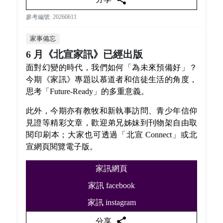
參考編號: 20260611
家事備忘
6 月《北宣家訊》已經出版
面對幻變的時代，我們如何「為未來預備好」？
今期《家訊》專題以慕道者和信徒生活的角度，
思考「Future-Ready」的多重意義。
此外，今期亦有教牧和新執事訪問、青少年信仰
見證等精彩文章，歡迎弟兄姊妹到刊物架自由取
閱印刷本；大家也可透過「北宣 Connect」或北
宣網頁閱覽電子版。
家訊網頁
家訊 facebook
家訊 instagram
share
分享