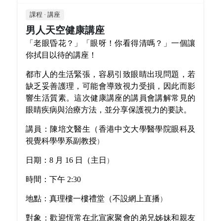
課程 · 講座
男人天空健康講座
「老眼昏花？」「眼呀！你看得清嗎？」一個讓
你拭目以待的講座！
都市人的生活緊張，容易引致眼睛出現問題，若
缺乏妥善護理，可能會導致視力受損，因此而影
響生活質素。這次健康講座的講員會講解常見的
眼睛疾病與治療方法，並分享保護視力的要訣。
講員：陳培文醫生（香港中文大學醫學院眼科及
視覺科學學系副教授
）
日期：8 月 16 日（主日
）
時間：下午 2:30
地點：真理樓一樓禮堂（不設網上直播
）
對象：歡迎恆常在北宣家聚會的弟兄姊妹和親友