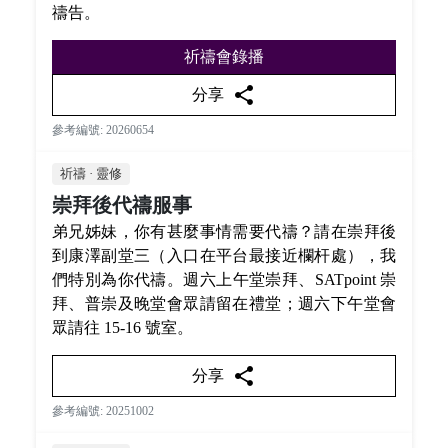
禱告。
祈禱會錄播
share
分享
參考編號: 20260654
祈禱 · 靈修
崇拜後代禱服事
弟兄姊妹，你有甚麼事情需要代禱？請在崇拜後
到康澤副堂三（入口在平台最接近欄杆處），我
們特別為你代禱。週六上午堂崇拜、SATpoint 崇
拜、普崇及晚堂會眾請留在禮堂；週六下午堂會
眾請往 15-16 號室。
share
分享
參考編號: 20251002