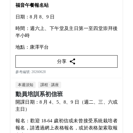
福音午餐報名站
日期：8 月 8、9 日
時間：週六上、下午堂及主日第一至四堂崇拜後
半小時
地點：康澤平台
share
分享
參考編號: 20260628
本週須知
課程 · 講座
動員培訓系初信班
開課日期：8 月 4、5、8、9 日（週二、三、六或
主日）
報名：歡迎 18-64 歲初信或未曾接受系統栽培者
報名，請透過網上表格報名，或於表格架索取報