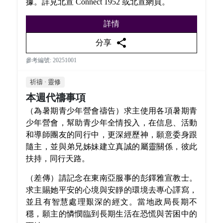
據。詳見北宣 Connect 1952 或北宣網頁。
詳情
share
分享
參考編號: 20251001
祈禱 · 靈修
本週代禱事項
（為暑期青少年營會禱告）求主使用各項暑期青
少年營會，幫助青少年全情投入，在信息、活動
和導師團友的同行中，更深經歷神，願意委身跟
隨主，並與弟兄姊妹建立真誠的屬靈關係，彼此
扶持，同行天路。
（差傳）請記念在東南亞服事的彭鐸雅宣教士。
求主賜她平安的心境與安靜的環境去專心譯寫，
並且有智慧處理艱深的經文。當地政局長期不
穩，願主的憐憫臨到長期生活在恐慌與苦困中的