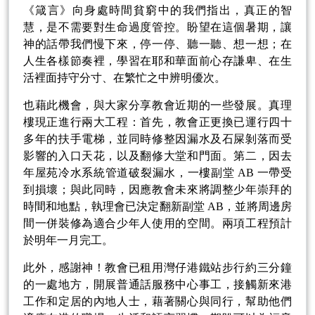
《箴言》向身處時間貧窮中的我們指出，真正的智
慧，是不需要對生命過度管控。盼望在這個暑期，讓
神的話帶我們慢下來，停一停、聽一聽、想一想；在
人生各樣節奏裡，學習在耶和華面前心存謙卑、在生
活裡面持守分寸、在繁忙之中辨明優次。
也藉此機會，與大家分享教會近期的一些發展。真理
樓現正進行兩大工程：首先，教會正更換已運行四十
多年的扶手電梯，並同時修整因漏水及石屎剝落而受
影響的入口天花，以及翻修大堂和門面。第二，因去
年屋苑冷水系統管道破裂漏水，一樓副堂 AB 一帶受
到損壞；與此同時，因應教會未來將調整少年崇拜的
時間和地點，執理會已決定翻新副堂 AB，並將周邊房
間一併裝修為適合少年人使用的空間。兩項工程預計
於明年一月完工。
此外，感謝神！教會已租用灣仔港鐵站步行約三分鐘
的一處地方，開展普通話服務中心事工，接觸新來港
工作和定居的內地人士，藉著關心與同行，幫助他們