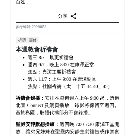
百姓 。
share
分享
參考編號: 20260653
祈禱 · 靈修
本週教會祈禱會
週三 8/7：晨更祈禱會
週四 9/7：晚上 8:00 在康澤正堂
焦點：
貞潔主題祈禱會
週六 11/7：上午 9:00 在康澤副堂
焦點：
社關祈禱
（太二十五 34-40、45）
祈禱會錄播：
安排在每週週六上午 9:00 起，透過
北宣 Connect 及網頁播放，錄影將保留至週四。
基於私隱，肢體代禱部分不會錄播。
聖殿安靜默想操練：
週四晚 7:00-7:30 康澤正堂開
放，讓弟兄姊妹在聖殿內安靜主前禱告或作禁食