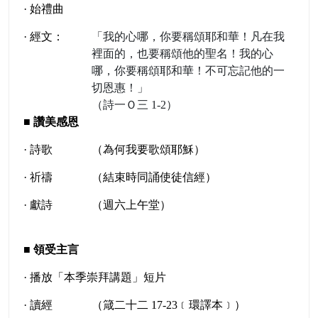
· 始禮曲
· 經文：
「我的心哪，你要稱頌耶和華！凡在我
裡面的，也要稱頌他的聖名！我的心
哪，你要稱頌耶和華！不可忘記他的一
切恩惠！」
（詩一Ｏ三 1-2）
■
讚美感恩
· 詩歌
（為何我要歌頌耶穌）
· 祈禱
（結束時同誦使徒信經）
· 獻詩
（週六上午堂）
■
領受主言
· 播放「本季崇拜講題」短片
· 讀經
（箴二十二 17-23﹝環譯本﹞）