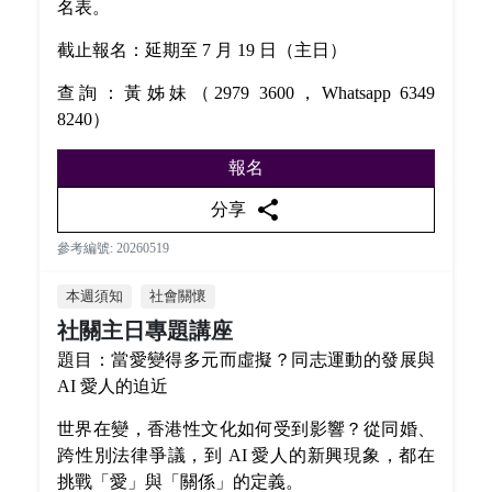
名表。
截止報名：延期至 7 月 19 日（主日）
查詢：黃姊妹（2979 3600，Whatsapp 6349
8240）
報名
share
分享
參考編號: 20260519
本週須知
社會關懷
社關主日專題講座
題目：當愛變得多元而虛擬？同志運動的發展與
AI 愛人的迫近
世界在變，香港性文化如何受到影響？從同婚、
跨性別法律爭議，到 AI 愛人的新興現象，都在
挑戰「愛」與「關係」的定義。