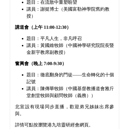
題目：在流散中重塑盼望
講員：謝挺博士（美國富勒神學院舊約教
授）
講道會（上午 11:00-12:30）
題目：平凡人生，非凡呼召
講員：黃國維牧師（中國神學研究院院長暨
金新宇教席副教授）
奮興會（晚上 7:00-9:30）
題目：徹底翻身的門徒——生命轉化的十個
記號
講員：陳傳華牧師（中國基督教播道會雅斤
堂創堂牧師與顧問牧師（義務））
北宣設有現場同步直播，歡迎弟兄姊妹出席參
與。
詳情可點按瀏覽港九培靈研經會網頁。