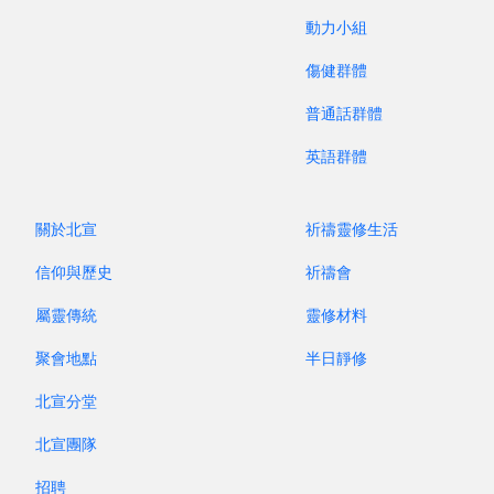
動力小組
第 419 期 / 2023 年 12 月
第 418 期
傷健群體
2023突發事件簿
普通話群體
英語群體
關於北宣
祈禱靈修生活
信仰與歷史
祈禱會
屬靈傳統
靈修材料
聚會地點
半日靜修
北宣分堂
北宣團隊
招聘