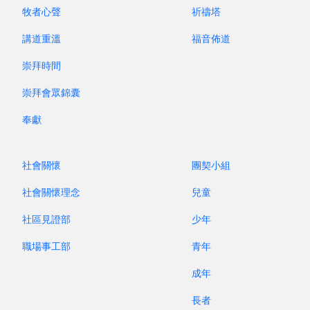
牧者心聲
祈禱塔
第 425 期 / 2024 年 12 月
第 424 期
講道重溫
福音佈道
持之以恆
電
崇拜時間
崇拜會眾錦囊
奉獻
社會關懷
團契小組
社會關懷理念
兒童
社區見證部
少年
職場事工部
青年
成年
長者