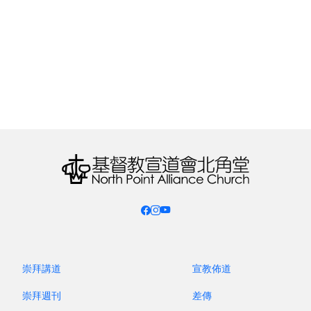
第 431 期 / 2025 年 12 月
第 430 期
逆潮流之「職場心態」
反潮
崇拜講道
宣教佈道
崇拜週刊
差傳