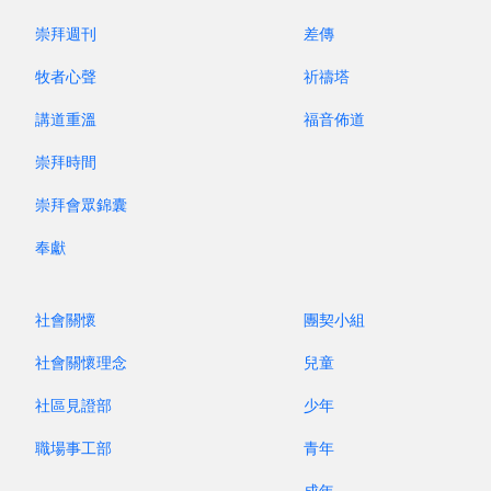
崇拜週刊
差傳
面對這場文化轉變，信徒如何入世而不屬世？本講座
將為大家梳理性文化發展的趨勢，透過真實故事與現
牧者心聲
祈禱塔
象分析，一起關心社會和下一代！
講道重溫
福音佈道
講員：鄭安然先生（香港性文化學會總幹事）
崇拜時間
內容：主題信息、互動問答、教牧回應
崇拜會眾錦囊
奉獻
日期：7 月 12 日（主日）
時間：下午 2:30-4:00
社會關懷
團契小組
地點：康澤正堂
社會關懷理念
兒童
毌須報名，不設網上直播。
社區見證部
少年
職場事工部
青年
查詢：蕭定輝傳道（2807 5200）
成年