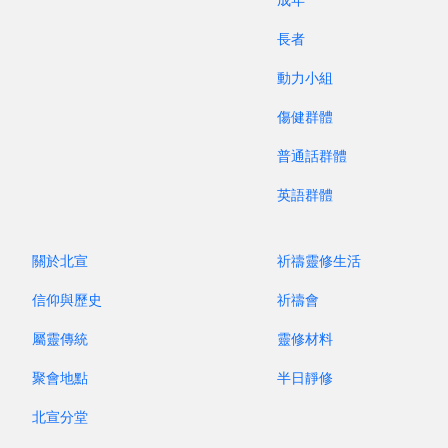
長者
動力小組
傷健群體
普通話群體
英語群體
關於北宣
祈禱靈修生活
信仰與歷史
祈禱會
屬靈傳統
靈修材料
聚會地點
半日靜修
北宣分堂