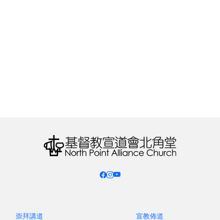
題目：當愛變得多元而虛擬？同志
運動的發展與 AI 愛人的迫近
世界在變，香港性文化如何受到影響？從同婚、跨性
別法律爭議，到 AI 愛人的新興現象，都在挑戰
崇拜講道
宣教佈道
「愛」與「關係」的定義。