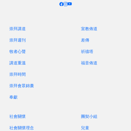
崇拜講道
宣教佈道
崇拜週刊
差傳
靜默，讓心靈從外在的繁雜聲中稍稍歇息；靜默是謙
牧者心聲
祈禱塔
卑的禱告，讓我們細察主基督臨在，藉著聖言，體會
講道重溫
福音佈道
祂的愛。
崇拜時間
日期：7 月 26 日（主日）
崇拜會眾錦囊
時間：下午 2:30-5:00
地點：真理樓一樓禮堂
奉獻
導師：北宣教牧同工、導師
社會關懷
團契小組
毋須報名，歡迎北宣弟兄姊妹按時參加。
社會關懷理念
兒童
（「半日靜修」每月逢第四週主日下午舉行）