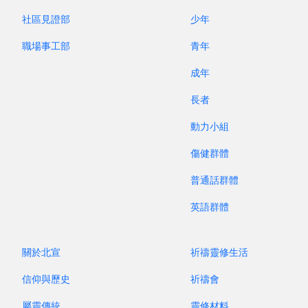
社區見證部
少年
職場事工部
青年
成年
長者
動力小組
傷健群體
普通話群體
英語群體
關於北宣
祈禱靈修生活
信仰與歷史
祈禱會
屬靈傳統
靈修材料