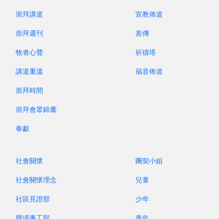
崇拜講道
宣教佈道
2025 年 7 月
崇拜週刊
差傳
牧者心聲
祈禱塔
講道重溫
福音佈道
崇拜時間
崇拜會眾錦囊
奉獻
社會關懷
團契小組
社會關懷理念
兒童
2025 年 7 月 - 手語傳譯
社區見證部
少年
職場事工部
青年