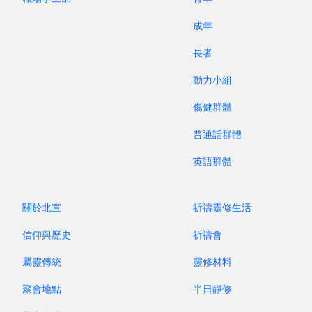
成年
長者
動力小組
傷健群體
普通話群體
英語群體
2025 年 4 月
關於北宣
祈禱靈修生活
信仰與歷史
祈禱會
屬靈傳統
靈修材料
聚會地點
半日靜修