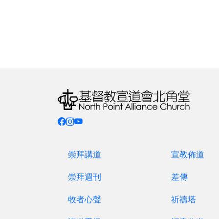
亞伯拉罕團
關於我們
團契特色：
結合主日學及團契於一身。
聚會時間
崇拜講道
宣教佈道
崇拜週刊
差傳
逢週三早上 10:00-11:45
牧者心聲
祈禱塔
聚會地點