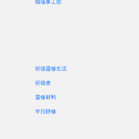
職場事工部
祈禱靈修生活
祈禱會
靈修材料
半日靜修