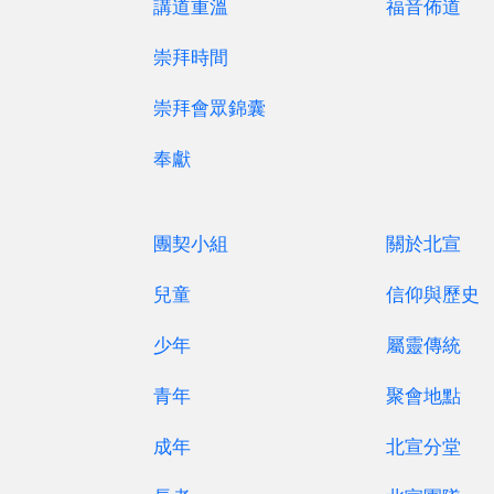
講道重溫
福音佈道
真理樓一樓副堂 A
崇拜時間
崇拜會眾錦囊
返回上一頁
奉獻
團契小組
關於北宣
兒童
信仰與歷史
少年
屬靈傳統
青年
聚會地點
成年
北宣分堂