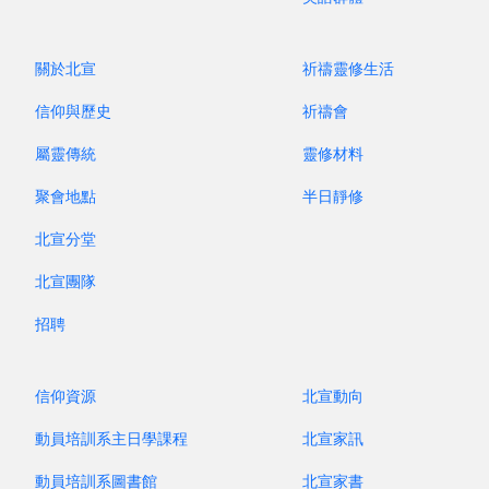
關於北宣
祈禱靈修生活
信仰與歷史
祈禱會
屬靈傳統
靈修材料
聚會地點
半日靜修
北宣分堂
北宣團隊
招聘
信仰資源
北宣動向
動員培訓系主日學課程
北宣家訊
動員培訓系圖書館
北宣家書