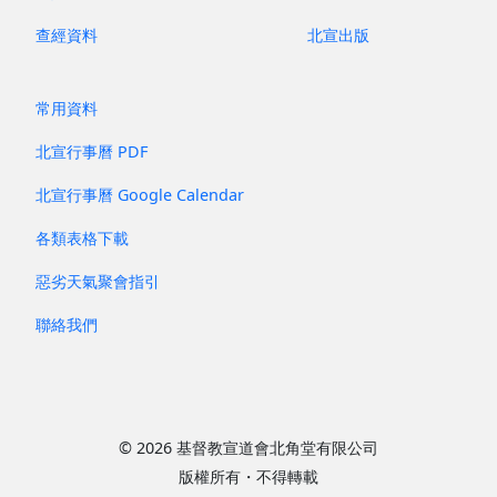
查經資料
北宣出版
常用資料
北宣行事曆 PDF
北宣行事曆 Google Calendar
各類表格下載
惡劣天氣聚會指引
聯絡我們
© 2026 基督教宣道會北角堂有限公司
版權所有・不得轉載