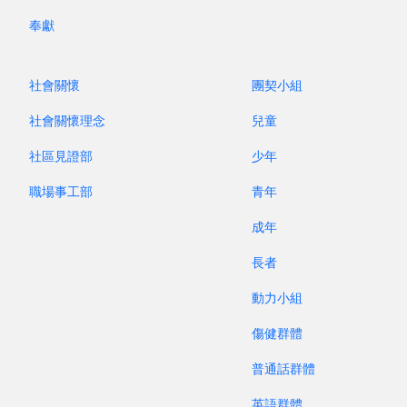
奉獻
內容：認識歐洲以穆斯林為福音對象的宣教需要
對象：關心、支持穆宣及宣教士之信徒
社會關懷
團契小組
講員：本堂宣教士小沙斗及歐石楠
社會關懷理念
兒童
查詢：曾姊妹（2909 9700）
社區見證部
少年
職場事工部
青年
成年
長者
動力小組
傷健群體
普通話群體
英語群體