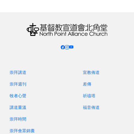
崇拜講道
宣教佈道
棉都與日耳曼：穆宣之挑戰與呼聲
崇拜週刊
差傳
分享會
牧者心聲
祈禱塔
日期：6 月 14 日（主日）
講道重溫
福音佈道
時間：下午 2:30 - 4:30
崇拜時間
崇拜會眾錦囊
地點：真理樓地下禮堂