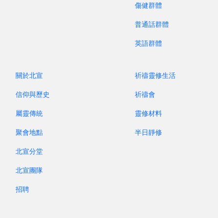
傷健群體
普通話群體
英語群體
關於北宣
祈禱靈修生活
信仰與歷史
祈禱會
屬靈傳統
靈修材料
聚會地點
半日靜修
北宣分堂
北宣團隊
招聘