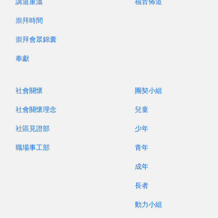
講道重溫
福音佈道
週六祈禱會。若難以安排相聚，也可考慮三人電
話或視像聯禱。
崇拜時間
定點：
以交通方便，舒適為佳；在教會、辦公
崇拜會眾錦囊
室、家中均可。
定量：
每次約一至兩小時 (視乎人數多少)，至少
奉獻
一半時間用來禱告。
均衡：
專心聆聽，樂於分享，個人避免佔用大量
社會關懷
團契小組
時間；勿偏重分享而忽略禱告。
社會關懷理念
兒童
守約：
願意委身「三人同禱」小組、每次出席聚
會，分享內容保密，訂明委身參與多久（建議半
社區見證部
少年
年或一年）。
職場事工部
青年
成年
長者
動力小組