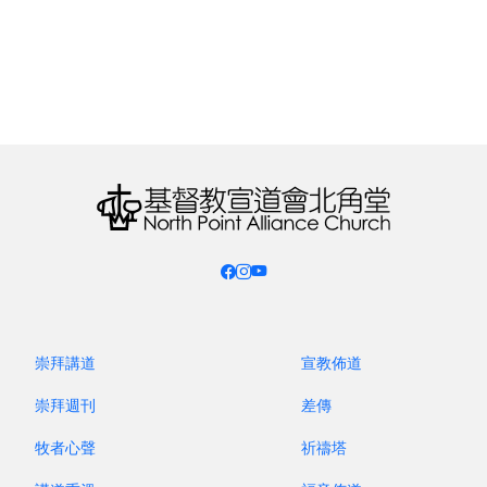
「三人同禱」的互動更活潑，交流更豐富，個人分
享、代禱的機會更多，可互補強弱、互相提醒，學習
彼此接納。
三．如何組成
在所屬的團契／小組／詩班內自發組成三人小
組，成員最好是同性別。
夫婦組成的小組，建議可以三對夫婦組成，又或
是三位丈夫、三位妻子分別組成二組，間中聯合
一起祈禱。
可以按工作環境，地理因素自由組合三人小組。
崇拜講道
宣教佈道
四．如何實踐
崇拜週刊
差傳
定時：
可每週聚會，或按大家許可的時間，鼓勵
牧者心聲
祈禱塔
最少每月相聚二次，其中一次參加教會的週四或